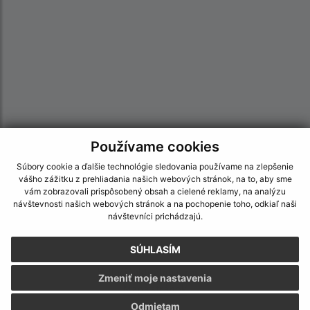
Používame cookies
Informácie o stránke:
Súbory cookie a ďalšie technológie sledovania používame na zlepšenie
vášho zážitku z prehliadania našich webových stránok, na to, aby sme
Vyhlásenie o prístupnosti
vám zobrazovali prispôsobený obsah a cielené reklamy, na analýzu
Autorské práva
návštevnosti našich webových stránok a na pochopenie toho, odkiaľ naši
návštevníci prichádzajú.
Ochrana osobných údajov
Navigácia:
SÚHLASÍM
Vytlačiť aktuálnu stránku
Zmeniť moje nastavenia
Mapa stránok
Cookies
Odmietam