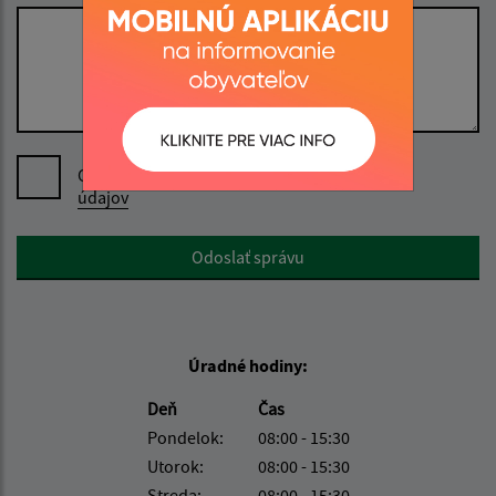
Oboznámil som sa so
spracúvaním osobných
údajov
Google reCaptcha Response
Odoslať správu
Úradné hodiny:
Deň
Čas
Pondelok:
08:00 - 15:30
Utorok:
08:00 - 15:30
Streda:
08:00 - 15:30