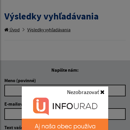
Výsledky vyhľadávania
Úvod
Výsledky vyhľadávania
Napíšte nám:
Meno (povinné)
Nezobrazovať
E-mailová adresa (povinné)
Text vašej správy (povinné)