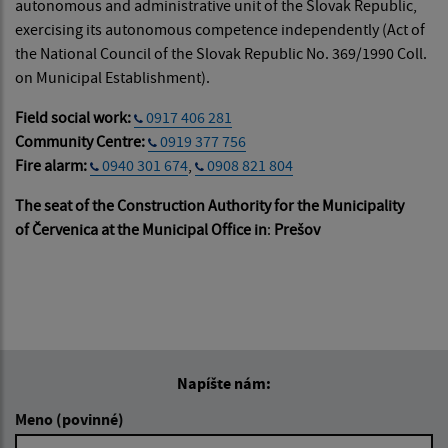
autonomous and administrative unit of the Slovak Republic,
exercising its autonomous competence independently (Act of
the National Council of the Slovak Republic No. 369/1990 Coll.
on Municipal Establishment).
Field social work:
0917 406 281
Community Centre:
0919 377 756
Fire alarm:
0940 301 674
,
0908 821 804
The seat of the Construction Authority for the Municipality
of Červenica at the Municipal Office in
:
Prešov
Napíšte nám:
Meno (povinné)