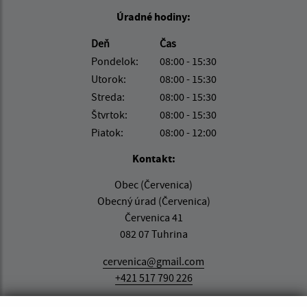
Úradné hodiny:
Deň
Čas
Pondelok:
08:00 - 15:30
Utorok:
08:00 - 15:30
Streda:
08:00 - 15:30
Štvrtok:
08:00 - 15:30
Piatok:
08:00 - 12:00
Kontakt:
Obec (Červenica)
Obecný úrad (Červenica)
Červenica 41
082 07 Tuhrina
cervenica@gmail.com
+421 517 790 226
IČO: 00326917