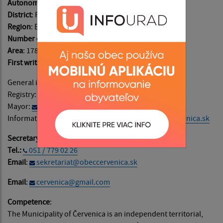
Autonomous regions of
: Prešovský
District
: Prešov
Region
: Ekotorysa, Sigord
Number of inhabitants
: 1065
Area
: 1780 ha
First written records
: in the year 1427
General information:
info@obeccervenica.sk
Registry:
podatelna@obeccervenica.sk
Mayor:
starosta@obeccervenica.sk
Information on website content:
admin@obeccervenica.sk
Secretary:
Tel.:
051 / 779 02 26
Email
:
sekretariat@obeccervenica.sk
Email
:
cervenica@gmail.com
Competence
:
The Municipality of Červenica is an independent territorial,