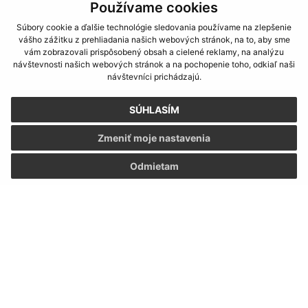
Používame cookies
Súbory cookie a ďalšie technológie sledovania používame na zlepšenie
vášho zážitku z prehliadania našich webových stránok, na to, aby sme
vám zobrazovali prispôsobený obsah a cielené reklamy, na analýzu
návštevnosti našich webových stránok a na pochopenie toho, odkiaľ naši
návštevníci prichádzajú.
SÚHLASÍM
Zmeniť moje nastavenia
Odmietam
Informácie o stránke:
Vyhlásenie o prístupnosti
Autorské práva