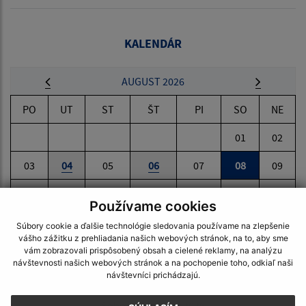
KALENDÁR
AUGUST 2026
PO
UT
ST
ŠT
PI
SO
NE
01
02
03
04
05
06
07
08
09
10
11
12
13
14
15
16
Používame cookies
17
18
19
20
21
22
23
Súbory cookie a ďalšie technológie sledovania používame na zlepšenie
vášho zážitku z prehliadania našich webových stránok, na to, aby sme
24
25
26
27
28
29
30
vám zobrazovali prispôsobený obsah a cielené reklamy, na analýzu
návštevnosti našich webových stránok a na pochopenie toho, odkiaľ naši
návštevníci prichádzajú.
31
Sobota, 8. august 2026