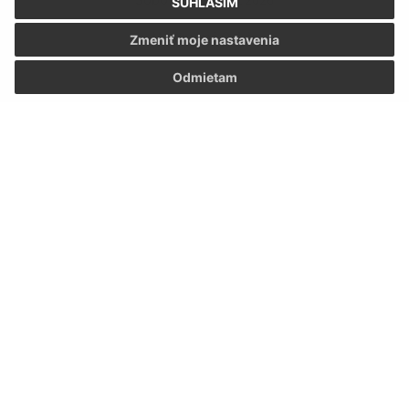
SÚHLASÍM
Meniny má Oskár
Zmeniť moje nastavenia
Odmietam
Napíšte nám:
Meno (povinné)
E-mailová adresa (povinné)
Text vašej správy (povinné)