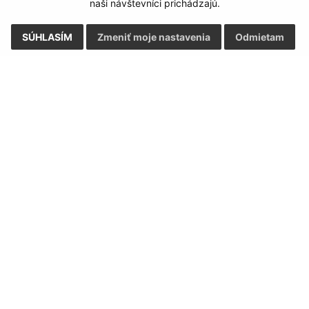
naši návštevníci prichádzajú.
SÚHLASÍM
Zmeniť moje nastavenia
Odmietam
Rýchle odkazy:
Aktualiz