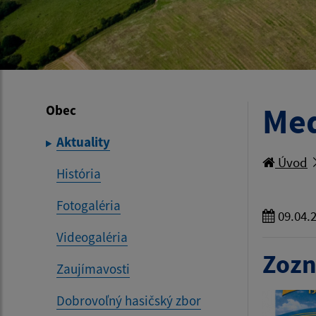
Med
Obec
Aktuality
Úvod
História
Fotogaléria
09.04.
Videogaléria
Zozn
Zaujímavosti
Dobrovoľný hasičský zbor