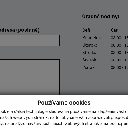
Úradné hodiny:
adresa (povinné)
Deň
Čas
Pondelok:
08:00 - 1
Utorok:
08:00 - 1
Streda:
08:00 - 1
Štvrtok:
08:00 - 1
Piatok:
08:00 - 1
Používame cookies
Google reCaptcha Response
Odoslať správu
okie a ďalšie technológie sledovania používame na zlepšenie vášho
 našich webových stránok, na to, aby sme vám zobrazovali prispôs
my, na analýzu návštevnosti našich webových stránok a na pochopeni