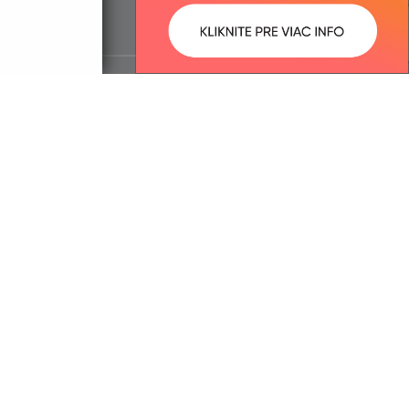
ované:
Správca obsahu: