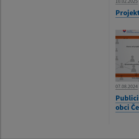
10.02.2025
Projek
07.08.2024
Publici
obci Č