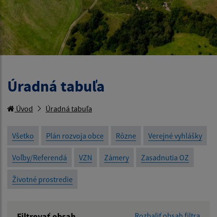
Úradná tabuľa
Úvod
Úradná tabuľa
Všetko
Plán rozvoja obce
Rôzne
Verejné vyhlášky
Voľby/Referendá
VZN
Zámery
Zasadnutia OZ
Životné prostredie
Filtrovať obsah
Rozbaliť obsah filtra