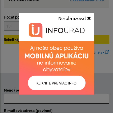
Názov:
Počet položiek na stránke:
Nezobrazovať
Popis:
Neboli nájdené žiadne vyhovujúce záznamy na
Úradne.sk.
Dátum zverejnenia od:
Generované portálom
Uradne.sk
Dátum zverejnenia do:
Napíšte nám:
Filtrovať
Reset
Meno (povinné)
E-mailová adresa (povinné)