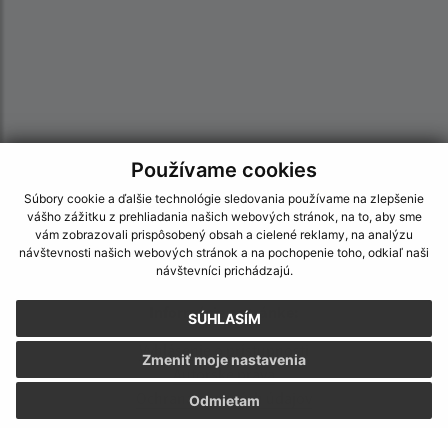
Používame cookies
Súbory cookie a ďalšie technológie sledovania používame na zlepšenie
vášho zážitku z prehliadania našich webových stránok, na to, aby sme
vám zobrazovali prispôsobený obsah a cielené reklamy, na analýzu
návštevnosti našich webových stránok a na pochopenie toho, odkiaľ naši
návštevníci prichádzajú.
Informácie o stránke:
SÚHLASÍM
Vyhlásenie o prístupnosti
Zmeniť moje nastavenia
Autorské práva
Ochrana osobných údajov
Odmietam
Navigácia: