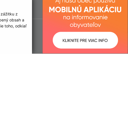
 zážitku z
obený obsah a
e toho, odkiaľ
ované:
Správca obsahu: