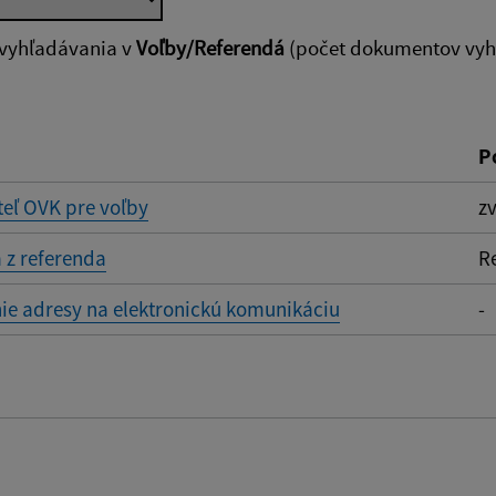
zverejnenia do:
 vyhľadávania v
Voľby/Referendá
(počet dokumentov vyho
ovať
P
eľ OVK pre voľby
z
 z referenda
R
ie adresy na elektronickú komunikáciu
-