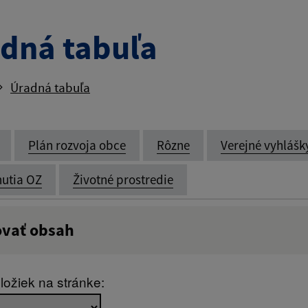
dná tabuľa
Úradná tabuľa
Plán rozvoja obce
Rôzne
Verejné vyhlášk
utia OZ
Životné prostredie
ovať obsah
:
Popis:
ložiek na stránke: