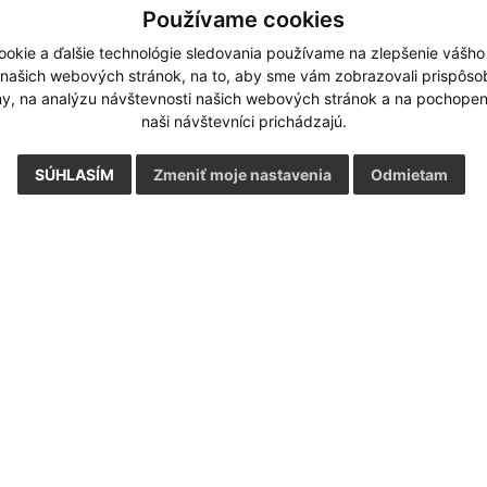
Používame cookies
okie a ďalšie technológie sledovania používame na zlepšenie vášho
 našich webových stránok, na to, aby sme vám zobrazovali prispôs
my, na analýzu návštevnosti našich webových stránok a na pochopeni
naši návštevníci prichádzajú.
SÚHLASÍM
Zmeniť moje nastavenia
Odmietam
Rýchle odkazy:
Aktualiz