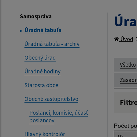
Úra
Samospráva
Úradná tabuľa
Úvod
Úradná tabuľa - archiv
Obecný úrad
Všetko
Úradné hodiny
Zasadn
Starosta obce
Obecné zastupiteľstvo
Filtr
Názov
Poslanci, komisie, účasť
poslancov
Počet po
Hlavný kontrolór