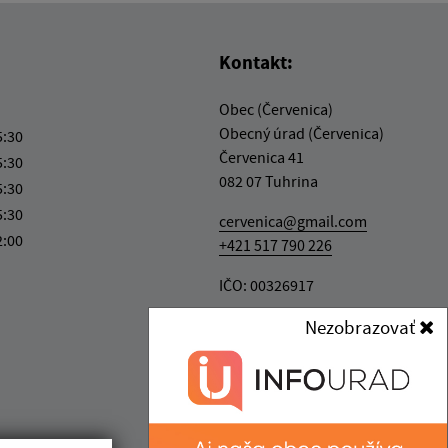
Kontakt:
Obec (Červenica)
Obecný úrad (Červenica)
5:30
Červenica 41
5:30
082 07 Tuhrina
5:30
5:30
cervenica@gmail.com
2:00
+421 517 790 226
IČO: 00326917
Nezobrazovať