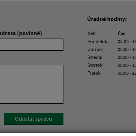
Úradné hodiny:
adresa (povinné)
Deň
Čas
Pondelok:
08:00 - 1
Utorok:
08:00 - 1
Streda:
08:00 - 1
Štvrtok:
08:00 - 1
Piatok:
08:00 - 1
Google reCaptcha Response
Odoslať správu