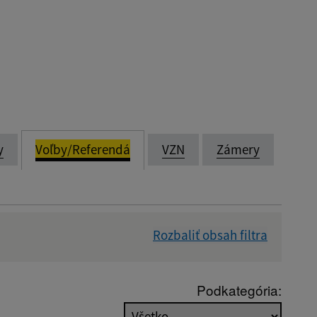
y
Voľby/Referendá
VZN
Zámery
Rozbaliť obsah filtra
Dátum zverejnenia od:
Podkategória: