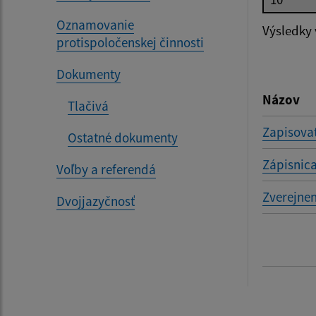
Dátum 
Oznamovanie
Výsledky
protispoločenskej činnosti
Dokumenty
Filtr
Názov
Tlačivá
Zapisovat
Ostatné dokumenty
Zápisnica
Voľby a referendá
Zverejnen
Dvojjazyčnosť