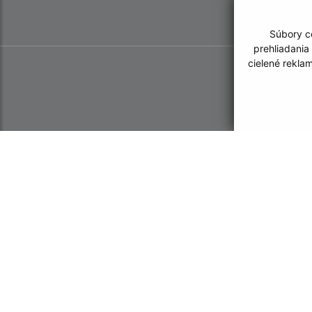
Súbory co
prehliadania
cielené rekla
Informácie o stránke:
Navigácia: